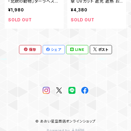
「北欧の動物」ダーラヘスト
傘 UVカット 遮光 遮熱 お
お盆 ウッドプレート ナチュ
しゃれ 北欧デザイン レディ
¥1,980
¥4,380
ラル
ース
SOLD OUT
SOLD OUT
保存
シェア
LINE
ポスト
© あおい星空商店オンラインショップ
Powered by